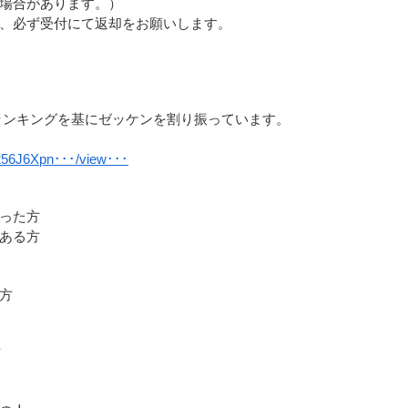
場合があります。）
、必ず受付にて返却をお願いします。
終ランキングを基にゼッケンを割り振っています。
p256J6Xpn･･･/view･･･
った方
ある方
方
方