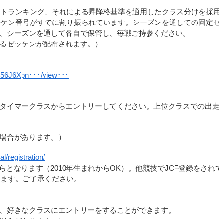
終ポイントランキング、それによる昇降格基準を適用したクラス分けを採用
ゼッケン番号がすでに割り振られています。シーズンを通しての固定
、シーズンを通して各自で保管し、毎戦ご持参ください。
るゼッケンが配布されます。）
p256J6Xpn･･･/view･･･
タイマークラスからエントリーしてください。上位クラスでの出
場合があります。）
cial/registration/
からとなります（2010年生まれからOK）。他競技でJCF登録をさ
となります。ご了承ください。
、好きなクラスにエントリーをすることができます。