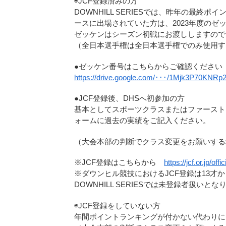
◉JCF登録済みの方
DOWNHILL SERIESでは、昨年の最
ースに出場されていた方は、2023年度の
ゼッケンはシーズン初戦にお渡ししますので
（全日本選手権は全日本選手権でのみ使用す
●ゼッケン番号はこちらからご確認ください
https://drive.google.com/･･･/1Mjk3P70KNR
●JCF登録後、DHSへ初参加の方
基本としてスポーツクラスまたはファースト
ォームに過去の実績をご記入ください。
（大会本部の判断でクラス変更をお願いする
※JCF登録はこちらから
https://jcf.or.jp/offi
※ダウンヒル競技におけるJCF登録は13才
DOWNHILL SERIESでは未登録者扱い
◉JCF登録をしていない方
年間ポイントランキングが付かない代わりに