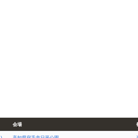
会場
)
高知県宿毛市日平公園