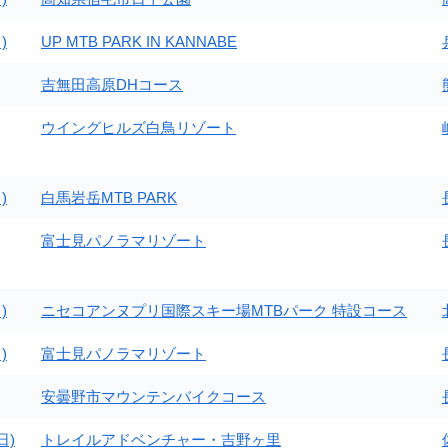
)
UP MTB PARK IN KANNABE
吉無田高原DHコース
ウイングヒルズ白鳥リゾート
)
白馬岩岳MTB PARK
富士見パノラマリゾート
)
ニセコアンヌプリ国際スキー場MTBパーク 特設コース
)
富士見パノラマリゾート
安曇野市マウンテンバイクコース
日)
トレイルアドベンチャー・吉野ヶ里