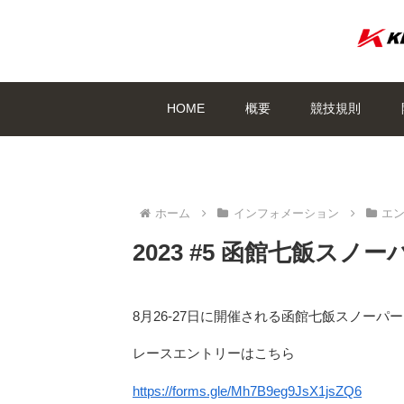
HOME
概要
競技規則
ホーム
インフォメーション
エ
2023 #5 函館七飯ス
8月26-27日に開催される函館七飯スノー
レースエントリーはこちら
https://forms.gle/Mh7B9eg9JsX1jsZQ6