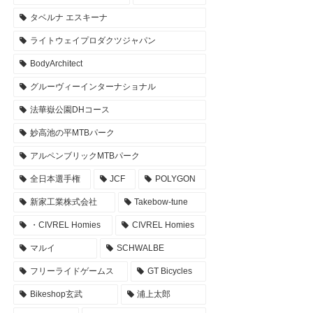
タベルナ エスキーナ
ライトウェイプロダクツジャパン
BodyArchitect
グルーヴィーインターナショナル
法華嶽公園DHコース
妙高池の平MTBパーク
アルペンブリックMTBパーク
全日本選手権
JCF
POLYGON
新家工業株式会社
Takebow-tune
・CIVREL Homies
CIVREL Homies
マルイ
SCHWALBE
フリーライドゲームス
GT Bicycles
Bikeshop玄武
浦上太郎