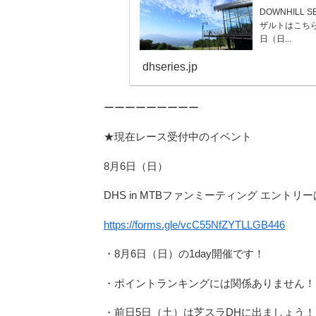
DOWNHILL
ザルトはこちら
日（日...
dhseries.jp
ーーーーーーーーー
★現在レース受付中のイベント
8月6日（日）
DHS in MTBファンミーティング エントリ
https://forms.gle/vcC55NfZYTLLGB446
・8月6日（日）の1day開催です！
・ポイントランキングには関係ありません！
・前日5日（土）は芝スラDHに出ましょう！