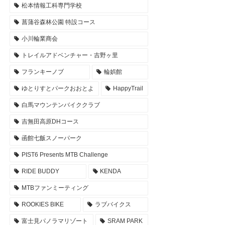
松本情報工科専門学校
菖蒲谷森林公園 特設コース
小川輪業商会
トレイルアドベンチャー・吉野ヶ里
フランキーノブ
輪娯館
ゆとりすとパークおおとよ
HappyTrail
白馬マウンテンバイククラブ
吉無田高原DHコース
函館七飯スノーパーク
PIST6 Presents MTB Challenge
RIDE BUDDY
KENDA
MTBファンミーティング
ROOKIES BIKE
ラブバイクス
富士見パノラマリゾート
SRAM PARK