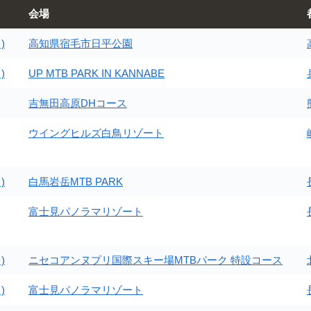
会場
)
高知県宿毛市日平公園
)
UP MTB PARK IN KANNABE
吉無田高原DHコース
ウイングヒルズ白鳥リゾート
)
白馬岩岳MTB PARK
富士見パノラマリゾート
)
ニセコアンヌプリ国際スキー場MTBパーク 特設コース
)
富士見パノラマリゾート