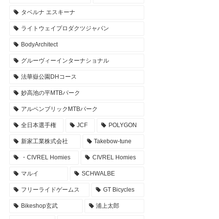
タベルナ エスキーナ
ライトウェイプロダクツジャパン
BodyArchitect
グルーヴィーインターナショナル
法華嶽公園DHコース
妙高池の平MTBパーク
アルペンブリックMTBパーク
全日本選手権
JCF
POLYGON
新家工業株式会社
Takebow-tune
・CIVREL Homies
CIVREL Homies
マルイ
SCHWALBE
フリーライドゲームス
GT Bicycles
Bikeshop玄武
浦上太郎