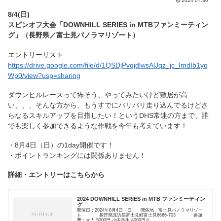
2024.07.30
8/4(日)
スピンオフ大会「DOWNHILL SERIES in MTBファンミーティン
グ」（長野県／富士見パノラマリゾート）
エントリーリスト
https://drive.google.com/file/d/1QSDjPvqjdlwsAlJqz_jc_ImdIb1yq
Wp0/view?usp=sharing
ダウンヒルレースって怖そう、やってみたいけど敷居が高
い、、、そんな方から、もうすでにバリバリ走り込んでるけどさ
らなるスキルアップを目指したい！というDHS常連の方まで、誰
でも楽しく参加できるような作戦を今年も考えています！
・8月4日（日）の1day開催です！
・ポイントランキングには関係ありません！
詳細・エントリーはこちらから
2024 DOWNHILL SERIES in MTB ファンミーティン
グ
開催日：2024年8月4日（日） 開催地：富士見パノラマリゾー
ト 長野県諏訪郡富士見町富士見6666-703 参加
費：大人 5000円 小中学生 4000円※...