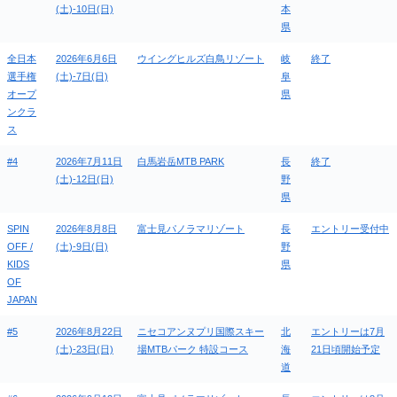
(土)-10日(日)
本
県
全日本
2026年6月6日
ウイングヒルズ白鳥リゾート
岐
終了
選手権
(土)-7日(日)
阜
オープ
県
ンクラ
ス
#4
2026年7月11日
白馬岩岳MTB PARK
長
終了
(土)-12日(日)
野
県
SPIN
2026年8月8日
富士見パノラマリゾート
長
エントリー受付中
OFF /
(土)-9日(日)
野
KIDS
県
OF
JAPAN
#5
2026年8月22日
ニセコアンヌプリ国際スキー
北
エントリーは7月
(土)-23日(日)
場MTBパーク 特設コース
海
21日頃開始予定
道