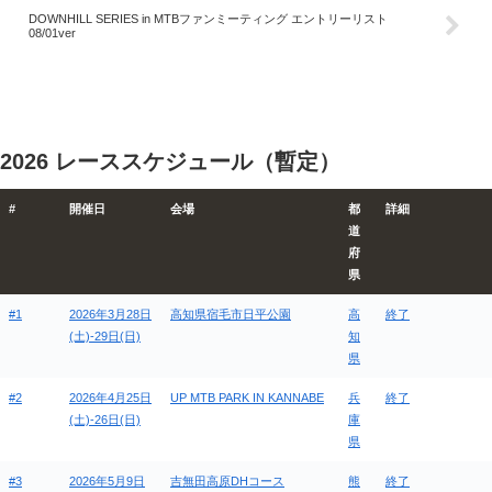
DOWNHILL SERIES in MTBファンミーティング エントリーリスト
08/01ver
2026 レーススケジュール（暫定）
#
開催日
会場
都
詳細
道
府
県
#1
2026年3月28日
高知県宿毛市日平公園
高
終了
(土)-29日(日)
知
県
#2
2026年4月25日
UP MTB PARK IN KANNABE
兵
終了
(土)-26日(日)
庫
県
#3
2026年5月9日
吉無田高原DHコース
熊
終了