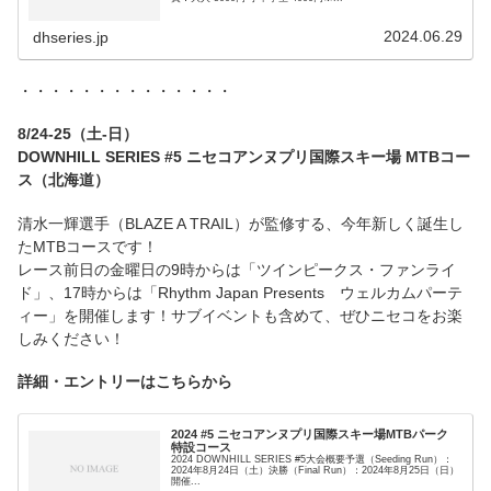
2024.06.29
dhseries.jp
・・・・・・・・・・・・・・
8/24-25（土-日）
DOWNHILL SERIES #5 ニセコアンヌプリ国際スキー場 MTBコー
ス（北海道）
清水一輝選手（BLAZE A TRAIL）が監修する、今年新しく誕生し
たMTBコースです！
レース前日の金曜日の9時からは「ツインピークス・ファンライ
ド」、17時からは「Rhythm Japan Presents ウェルカムパーテ
ィー」を開催します！サブイベントも含めて、ぜひニセコをお楽
しみください！
詳細・エントリーはこちらから
2024 #5 ニセコアンヌプリ国際スキー場MTBパーク
特設コース
2024 DOWNHILL SERIES #5大会概要予選（Seeding Run）：
2024年8月24日（土）決勝（Final Run）：2024年8月25日（日）
開催...