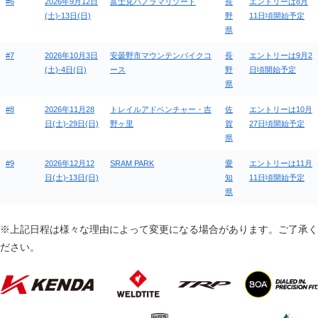
#6
2026年9月12日
富士見パノラマリゾート
長
エントリーは8月
(土)-13日(日)
野
11日頃開始予定
県
#7
2026年10月3日
安曇野市マウンテンバイクコ
長
エントリーは9月2
(土)-4日(日)
ース
野
日頃開始予定
県
#8
2026年11月28
トレイルアドベンチャー・吉
佐
エントリーは10月
日(土)-29日(日)
野ヶ里
賀
27日頃開始予定
県
#9
2026年12月12
SRAM PARK
愛
エントリーは11月
日(土)-13日(日)
知
11日頃開始予定
県
※上記日程は様々な理由によって変更になる場合があります。ご了承く
ださい。