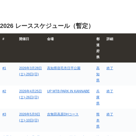
2026 レーススケジュール（暫定）
#
開催日
会場
都
詳細
道
府
県
#1
2026年3月28日
高知県宿毛市日平公園
高
終了
(土)-29日(日)
知
県
#2
2026年4月25日
UP MTB PARK IN KANNABE
兵
終了
(土)-26日(日)
庫
県
#3
2026年5月9日
吉無田高原DHコース
熊
終了
(土)-10日(日)
本
県