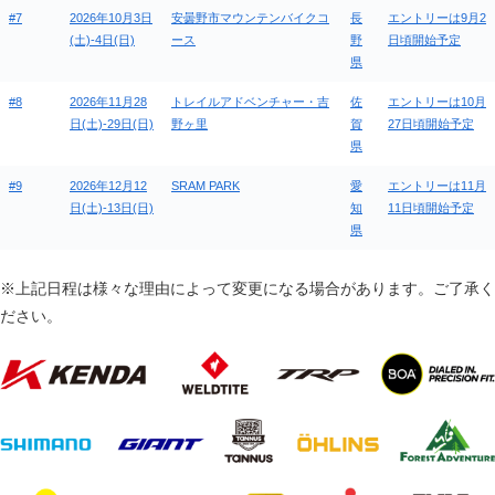
#7
2026年10月3日
安曇野市マウンテンバイクコ
長
エントリーは9月2
(土)-4日(日)
ース
野
日頃開始予定
県
#8
2026年11月28
トレイルアドベンチャー・吉
佐
エントリーは10月
日(土)-29日(日)
野ヶ里
賀
27日頃開始予定
県
#9
2026年12月12
SRAM PARK
愛
エントリーは11月
日(土)-13日(日)
知
11日頃開始予定
県
※上記日程は様々な理由によって変更になる場合があります。ご了承く
ださい。