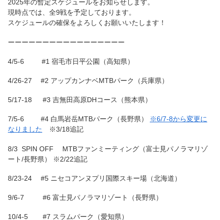
2025年の暫定スケジュールをお知らせします。
現時点では、全9戦を予定しております。
スケジュールの確保をよろしくお願いいたします！
ーーーーーーーーーーーーーーーーー
4/5-6 #1 宿毛市日平公園（高知県）
4/26-27 #2 アップカンナベMTBパーク（兵庫県）
5/17-18 #3 吉無田高原DHコース（熊本県）
7/5-6 #4 白馬岩岳MTBパーク（長野県）
※6/7-8から変更に
なりました
※3/18追記
8/3 SPIN OFF MTBファンミーティング（富士見パノラマリゾ
ート/長野県） ※2/22追記
8/23-24 #5 ニセコアンヌプリ国際スキー場（北海道）
9/6-7 #6 富士見パノラマリゾート（長野県）
10/4-5 #7 スラムパーク（愛知県）