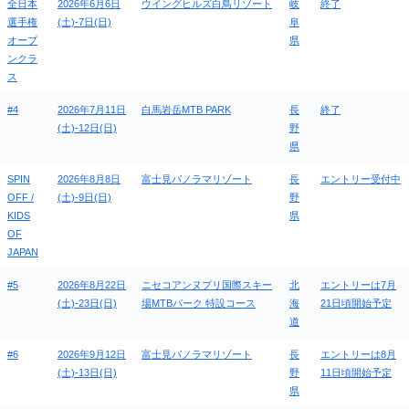
全日本
2026年6月6日
ウイングヒルズ白鳥リゾート
岐
終了
選手権
(土)-7日(日)
阜
オープ
県
ンクラ
ス
#4
2026年7月11日
白馬岩岳MTB PARK
長
終了
(土)-12日(日)
野
県
SPIN
2026年8月8日
富士見パノラマリゾート
長
エントリー受付中
OFF /
(土)-9日(日)
野
KIDS
県
OF
JAPAN
#5
2026年8月22日
ニセコアンヌプリ国際スキー
北
エントリーは7月
(土)-23日(日)
場MTBパーク 特設コース
海
21日頃開始予定
道
#6
2026年9月12日
富士見パノラマリゾート
長
エントリーは8月
(土)-13日(日)
野
11日頃開始予定
県